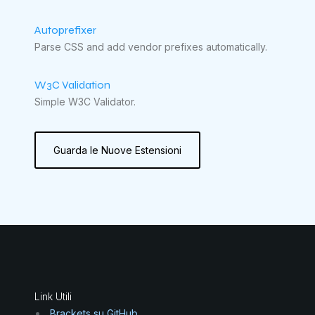
Autoprefixer
Parse CSS and add vendor prefixes automatically.
W3C Validation
Simple W3C Validator.
Guarda le Nuove Estensioni
Link Utili
Brackets su GitHub